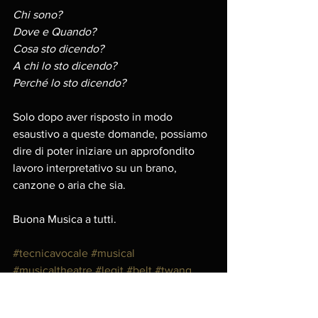
Chi sono? 
Dove e Quando? 
Cosa sto dicendo? 
A chi lo sto dicendo? 
Perché lo sto dicendo? 
Solo dopo aver risposto in modo 
esaustivo a queste domande, possiamo 
dire di poter iniziare un approfondito 
lavoro interpretativo su un brano, 
canzone o aria che sia. 
Buona Musica a tutti. 
#tecnicavocale
#musical
#musicaltheatre
#legit
#belt
#twang
#cantomoderno
#cantomodernoqualsiasicosasignifichi