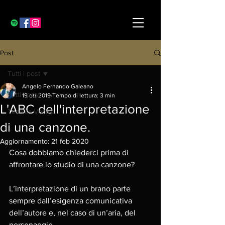
Post
Tutti i post
Angelo Fernando Galeano
Tutti i post
19 ott 2019
Tempo di lettura: 3 min
L'ABC dell'interpretazione
Tecnica Vocale
di una canzone.
Aggiornamento:
21 feb 2020
Cosa dobbiamo chiederci prima di 
affrontare lo studio di una canzone? 
L’interpretazione di un brano parte 
sempre dall’esigenza comunicativa 
dell’autore e, nel caso di un’aria, del 
personaggio. 