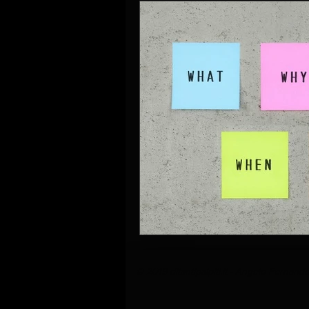
© 2019 ditantipalpiti.it - Angelo Fernando G