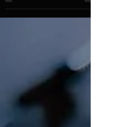
l’artista più ipocondriaco dell’intero panorama
musicale. ...