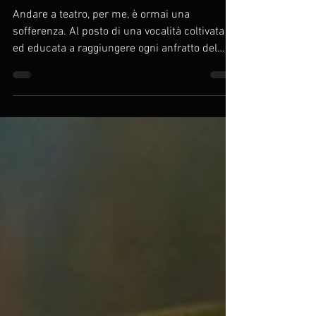
baritono
Andare a teatro, per me, è ormai una
sofferenza. Al posto di una vocalità coltivata
ed educata a raggiungere ogni anfratto del
teatro in modo naturale e fisiologico, si può
ascoltare quasi sempre un perenne
declamato stentoreo, al limite, spesso
abbondantemente superato, dell’urlo
scomposto. Ogni bravo attore italiano crede di
dover sfoggiare questo tipo di emissione per
essere udito oltre la seconda fila. Anche i più
blasonati insegnanti di recitazione tuonano
frasi del tipo