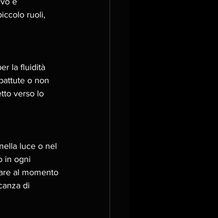
ivo e 
iccolo ruoli, 
r la fluidità 
battute o non 
tto verso lo 
ella luce o nel 
o in ogni 
vare al momento 
canza di 