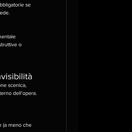
bligatorie se 
ede. 
mentale 
ruttive o 
isibilità
ione scenica, 
terno dell'opera.
re (a meno che 