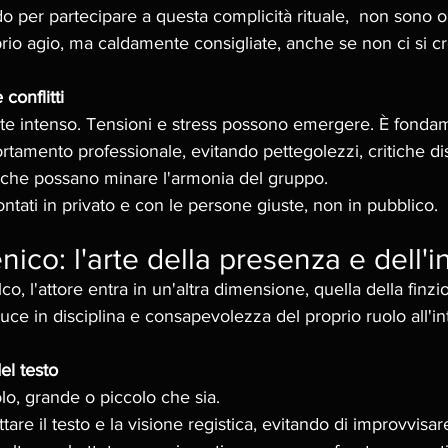
per partecipare a questa complicità rituale,  non sono ob
prio agio, ma caldamente consigliate, anche se non ci si cr
conflitti
nte intenso. Tensioni e stress possono emergere. È fonda
mento professionale, evitando pettegolezzi, critiche dist
i che possano minare l'armonia del gruppo. 
ontati in privato e con le persone giuste, non in pubblico.
ico: l'arte della presenza e dell'inv
alco, l'attore entra in un'altra dimensione, quella della finz
duce in disciplina e consapevolezza del proprio ruolo all'in
el testo
lo, grande o piccolo che sia. 
tare il testo e la visione registica, evitando di improvvisa