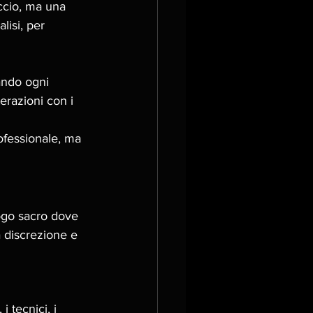
ccio, ma una 
lisi, per 
ando ogni 
terazioni con i 
fessionale, ma 
ogo sacro dove 
a discrezione e 
 tecnici, i 