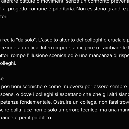
di alterare battute o movimenti senza un confronto prevent
à al progetto comune è prioritaria. Non esistono grandi e p
ori. 
 recita "da solo". L'ascolto attento dei colleghi è cruciale pe
reazione autentica. Interrompere, anticipare o cambiare le 
 attori rompe l'illusione scenica ed è una mancanza di rispe
olleghi. 
ce
 posizioni sceniche e come muoversi per essere sempre n
scena, o dove i colleghi si aspettano che che gli altri sian
tenza fondamentale. Ostruire un collega, non farsi tro
 uscire dalla luce non è solo un errore tecnico, ma una man
mance e per il pubblico.