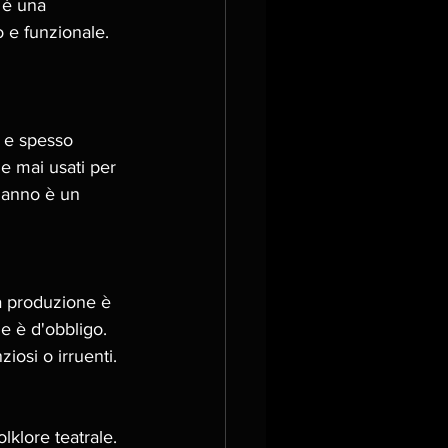
 è una 
o e funzionale. 
i e spesso 
e mai usati per 
danno è un 
la produzione è 
ne è d'obbligo. 
iosi o irruenti.
klore teatrale. 