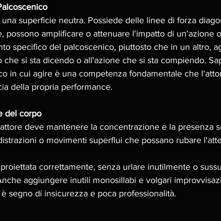
 Palcoscenico
 una superficie neutra. Possiede delle linee di forza diago
, possono amplificare o attenuare l'impatto di un'azione o 
nto specifico del palcoscenico, piuttosto che in un altro, a
ò che si sta dicendo o all'azione che si sta compiendo. Sap
co in cui agire è una competenza fondamentale che l'attor
cia della propria performance.
e del corpo
l'attore deve mantenere la concentrazione e la presenza s
 distrazioni o movimenti superflui che possano rubare l'att
roiettata correttamente, senza urlare inutilmente o sussu
Anche aggiungere inutili monosillabi e volgari improvvisazi
 è segno di insicurezza e poca professionalità.