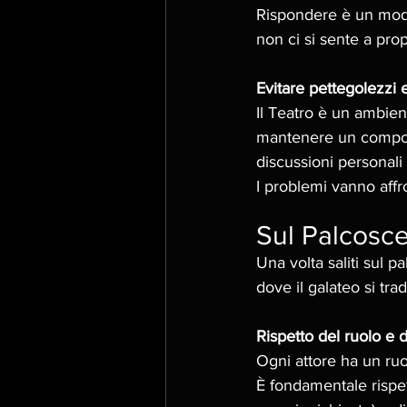
Rispondere è un modo 
non ci si sente a pro
Evitare pettegolezzi e 
Il Teatro è un ambie
mantenere un comporta
discussioni personal
I problemi vanno affr
Sul Palcoscen
Una volta saliti sul p
dove il galateo si tra
Rispetto del ruolo e d
Ogni attore ha un ruo
È fondamentale rispet