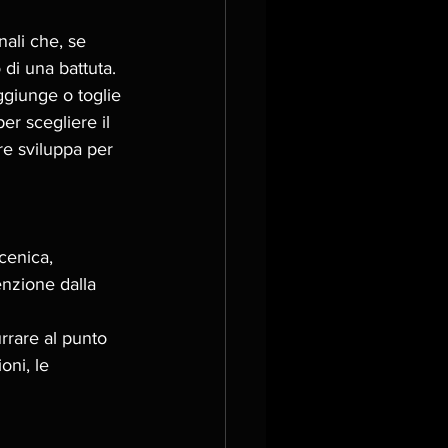
nali che, se 
di una battuta. 
ggiunge o toglie 
er scegliere il 
e sviluppa per 
cenica, 
enzione dalla 
rrare al punto 
oni, le 