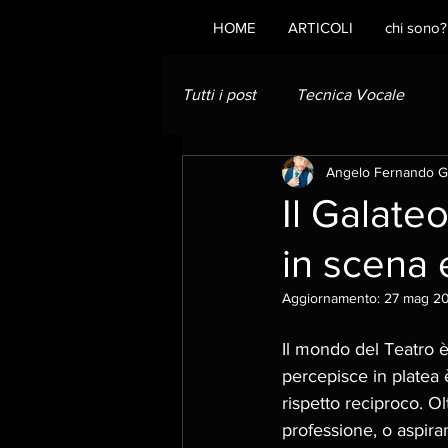
HOME
ARTICOLI
chi sono?
Tutti i post
Tecnica Vocale
Angelo Fernando G
Il Galate
in scena 
Aggiornamento:
27 mag 2
Il mondo del Teatro 
percepisce in platea è 
rispetto reciproco. Ol
professione, o aspira