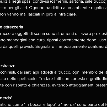
izia negli spazi condivisi (camerini, sartoria, sale trucco)
tto per gli altri. Ognuno ha diritto a un ambiente dignitos
non vanno mai lasciati in giro a intralciare.
e attrezzeria
rucco e oggetti di scena sono strumenti di lavoro prezios
anno maneggiati con cura, riposti correttamente dopo l'uso 
si da quelli previsti. Segnalare immediatamente qualsiasi 
aestranze
macchinisti, dai sarti agli addetti al trucco, ogni membro del
cita dello spettacolo. Trattare tutti con cortesia e gratitudi
te con rispetto e chiarezza, evitando atteggiamenti pretenz
"merda" 
ntiche come "in bocca al lupo" o "merda" sono parte del fol