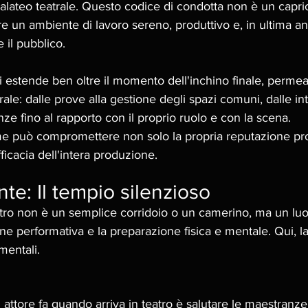
lateo teatrale. Questo codice di condotta non è un capri
e un ambiente di lavoro sereno, produttivo e, in ultima ana
e il pubblico.
e si estende ben oltre il momento dell'inchino finale, perme
trale: dalle prove alla gestione degli spazi comuni, dalle in
ze fino al rapporto con il proprio ruolo e con la scena. 
e può compromettere non solo la propria reputazione pro
ficacia dell'intera produzione.
nte: Il tempio silenzioso 
eatro non è un semplice corridoio o un camerino, ma un lu
one performativa e la preparazione fisica e mentale. Qui, l
mentali.
ttore fa quando arriva in teatro è salutare le maestranze, i