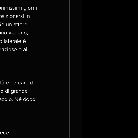
imissimi giorni 
sizionarsi in 
e un attore, 
può vederlo, 
 laterale è 
enziose e al 
tà e cercare di 
no di grande 
acolo. Né dopo, 
vece 