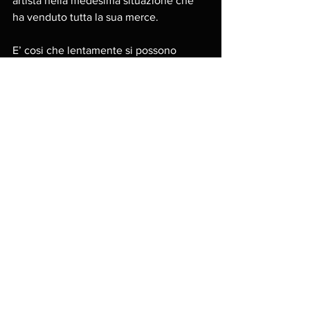
artista nella medesima situazione che 
ha venduto tutta la sua merce. 
E’ cosi che lentamente si possono 
perdere secoli di tradizione di 
allenamento e conoscenze che, 
essendo basate solo sulla tradizione 
orale e sulla trasmissione da allievo a 
maestro, specie per quelle più fisiche, 
non vengono più trasmesse dal 
momento in cui un artista sotto l’effetto 
Dunning-Kruger ritiene di essere pronto 
a insegnare, spezzando così la catena 
delle conoscenze e della tradizione da 
cui deriva il suo maestro. 
Stesso discorso per quei cantanti che, 
non riconoscedo i loro limiti vocali e di 
allenamento, ritengono di poter 