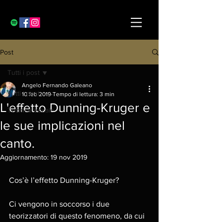
Post
Tutti i post
Angelo Fernando Galeano
Tutti i post
10 feb 2019
Tempo di lettura: 3 min
L'effetto Dunning-Kruger e
Tecnica Vocale
le sue implicazioni nel
canto.
Aggiornamento:
19 nov 2019
Cos’è l’effetto Dunning-Kruger? 
Ci vengono in soccorso i due 
teorizzatori di questo fenomeno, da cui 