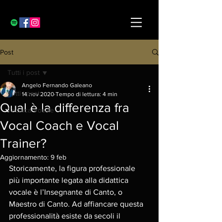
Post
Tutti i post
Angelo Fernando Galeano
Tutti i post
14 nov 2020
Tempo di lettura: 4 min
Qual è la differenza fra
Tecnica Vocale
Vocal Coach e Vocal
Trainer?
Aggiornamento:
9 feb
Storicamente, la figura professionale 
più importante legata alla didattica 
vocale è l’Insegnante di Canto, o 
Maestro di Canto. Ad affiancare questa 
professionalità esiste da secoli il 