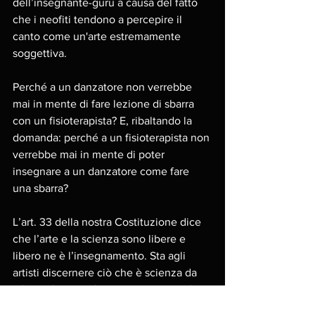
dell’insegnante-guru a causa del fatto 
che i neofiti tendono a percepire il 
canto come un'arte estremamente 
soggettiva.
Perché a un danzatore non verrebbe 
mai in mente di fare lezione di sbarra 
con un fisioterapista? E, ribaltando la 
domanda: perché a un fisioterapista non 
verrebbe mai in mente di poter 
insegnare a un danzatore come fare 
una sbarra? 
L’art. 33 della nostra Costituzione dice 
che l’arte e la scienza sono libere e 
libero ne è l’insegnamento. Sta agli 
artisti discernere ciò che è scienza da 
ciò che è arte, ciò che di scientifico è 
utile all’arte e ciò che di artistico è utile 