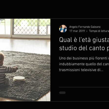
Angelo Fernando Galeano
17 mar 2019
Tempo di lettura
Qual è l'età giust
studio del canto 
Uno dei business più fiorenti 
indubbiamente quello del can
trasmissioni televisive di...