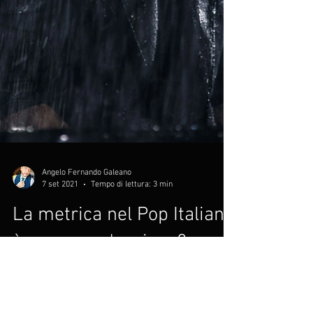
Angelo Fernando Galeano
7 set 2021
Tempo di lettura: 3 min
La metrica nel Pop Italiano
è ancora un'opzione?
Abbiamo tutti ascoltato fra le hit dell’estate
2022 la canzone “Marea” di Madame, e forse