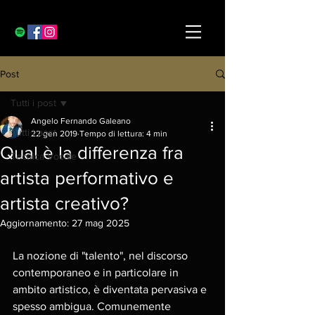
Post
Tutti i post
Angelo Fernando Galeano
Tutti i post
22 gen 2019
Tempo di lettura: 4 min
Qual è la differenza fra
Tecnica Vocale
artista performativo e
artista creativo?
Aggiornamento:
27 mag 2025
La nozione di "talento", nel discorso 
contemporaneo e in particolare in 
ambito artistico, è diventata pervasiva e 
spesso ambigua. Comunemente 